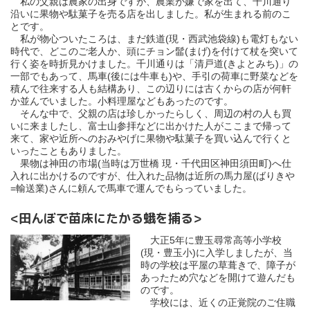
私の父親は農家の出身ですが、農業が嫌で家を出て、千川通り
沿いに果物や駄菓子を売る店を出しました。私が生まれる前のこ
とです。
私が物心ついたころは、まだ鉄道(現・西武池袋線)も電灯もない
時代で、どこのご老人か、頭にチョン髷(まげ)を付けて杖を突いて
行く姿を時折見かけました。千川通りは「清戸道(きよとみち)」の
一部でもあって、馬車(後には牛車も)や、手引の荷車に野菜などを
積んで往来する人も結構あり、この辺りには古くからの店が何軒
か並んでいました。小料理屋などもあったのです。
そんな中で、父親の店は珍しかったらしく、周辺の村の人も買
いに来ましたし、富士山参拝などに出かけた人がここまで帰って
来て、家や近所へのおみやげに果物や駄菓子を買い込んで行くと
いったこともありました。
果物は神田の市場(当時は万世橋 現・千代田区神田須田町)へ仕
入れに出かけるのですが、仕入れた品物は近所の馬力屋(ばりきや
=輸送業)さんに頼んで馬車で運んでもらっていました。
<田んぼで苗床にたかる蛾を捕る>
大正5年に豊玉尋常高等小学校
(現・豊玉小)に入学しましたが、当
時の学校は平屋の草葺きで、障子が
あったため穴などを開けて遊んだも
のです。
学校には、近くの正覚院のご住職