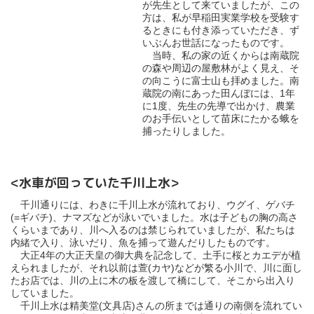
が先生として来ていましたが、この
方は、私が早稲田実業学校を受験す
るときにも付き添っていただき、ず
いぶんお世話になったものです。
当時、私の家の近くからは南蔵院
の森や周辺の屋敷林がよく見え、そ
の向こうに富士山も拝めました。南
蔵院の南にあった田んぼには、1年
に1度、先生の先導で出かけ、農業
のお手伝いとして苗床にたかる蛾を
捕ったりしました。
<水車が回っていた千川上水>
千川通りには、わきに千川上水が流れており、ウグイ、ゲバチ
(=ギバチ)、ナマズなどが泳いでいました。水は子どもの胸の高さ
くらいまであり、川へ入るのは禁じられていましたが、私たちは
内緒で入り、泳いだり、魚を捕って遊んだりしたものです。
大正4年の大正天皇の御大典を記念して、土手に桜とカエデが植
えられましたが、それ以前は萱(カヤ)などが繁る小川で、川に面し
たお店では、川の上に木の板を渡して橋にして、そこから出入り
していました。
千川上水は精美堂(文具店)さんの所までは通りの南側を流れてい