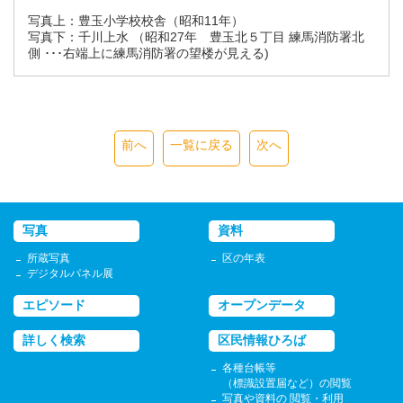
写真上：豊玉小学校校舎（昭和11年）
写真下：千川上水 （昭和27年 豊玉北５丁目 練馬消防署北
側 ･･･右端上に練馬消防署の望楼が見える)
前へ
一覧に戻る
次へ
写真
資料
所蔵写真
区の年表
デジタルパネル展
エピソード
オープンデータ
詳しく検索
区民情報ひろば
各種台帳等
（標識設置届など）の閲覧
写真や資料の 閲覧・利用