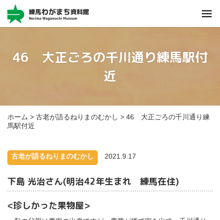
46 大正ごろの千川通り練馬駅付
写真
資料
エピソード
近
詳しく検索
オープン
データ
区民情報
ひろば
ホーム
>
古老が語るねりまのむかし
>
46 大正ごろの千川通り練
馬駅付近
古老が語るねりまのむかし
2021.9.17
下島 光治さん(明治42年生まれ 練馬在住)
<珍しかった果物屋>