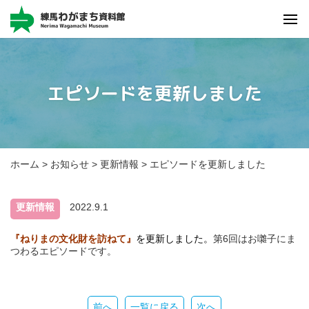
写真
資料
エピソード
エピソードを更新しました
詳しく検索
オープン
データ
区民情報
ひろば
ホーム
>
お知らせ
>
更新情報
>
エピソードを更新しました
更新情報
2022.9.1
『ねりまの文化財を訪ねて』
を更新しました。
第6回はお囃子にま
つわるエピソードです。
前へ
一覧に戻る
次へ