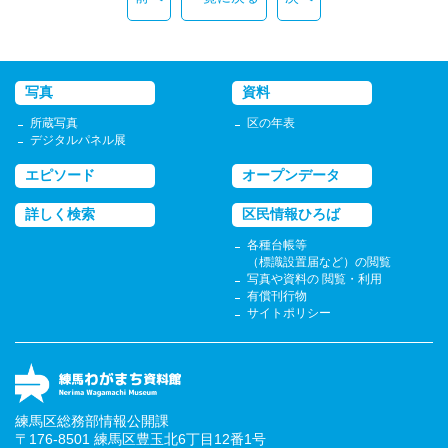
写真
資料
所蔵写真
区の年表
デジタルパネル展
エピソード
オープンデータ
詳しく検索
区民情報ひろば
各種台帳等
（標識設置届など）の閲覧
写真や資料の 閲覧・利用
有償刊行物
サイトポリシー
練馬区総務部情報公開課
〒176-8501 練馬区豊玉北6丁目12番1号