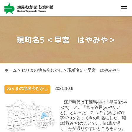
写真
資料
エピソード
現町名5 ＜早宮 はやみや＞
詳しく検索
オープン
データ
区民情報
ひろば
ホーム
>
ねりまの地名今むかし
>
現町名5 ＜早宮 はやみや＞
ねりまの地名今むかし
2021.10.8
江戸時代は下練馬村の「早淵(はや
ぶち)」と、「宮ヶ谷戸(みやがい
と)」といった。２つの字(あざ)の1
字ずつをとって今の町名にした。淵
は澪(みお)のことで、川の底が深
く、舟が通りやすいところをいう。