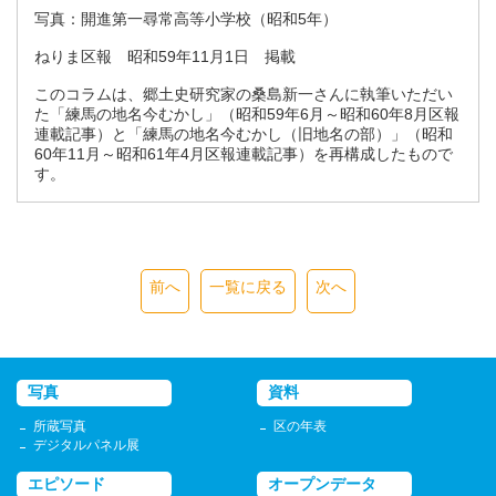
写真：開進第一尋常高等小学校（昭和5年）
ねりま区報 昭和59年11月1日 掲載
このコラムは、郷土史研究家の桑島新一さんに執筆いただい
た「練馬の地名今むかし」（昭和59年6月～昭和60年8月区報
連載記事）と「練馬の地名今むかし（旧地名の部）」（昭和
60年11月～昭和61年4月区報連載記事）を再構成したもので
す。
前へ
一覧に戻る
次へ
写真
資料
所蔵写真
区の年表
デジタルパネル展
エピソード
オープンデータ