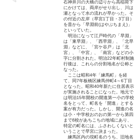
石神井川の大橋の辺りから高稲荷下
にかけては、両岸がせり出し、川は
瀬となって水の流れが早かった。そ
の付近の左岸（早宮1丁目・3丁目）
を昔から「早淵前(はやぶちまえ)」
といっていた。
明治になって江戸時代の「早淵」
は「東早淵」、「西早淵」、「北早
淵」などに、「宮ケ谷戸」は「北
宮」、「中宮」、「南宮」などの小
字に分割された。明治22年町村制施
行後は、これらの分割地名が公称と
なった。
ここは昭和4年「練馬町」を経
て、同7年板橋区練馬仲町4～6丁目
となった。昭和40年新たに住居表示
が実施されることになった。地元で
は明治15年開校の開進第一小の学校
名をとって、町名を「開進」とする
案が有力だった。しかし、開進の名
は小・中学校おのおの第一から第四
まで8校があちこちの地域にあり、
特定の町名には、ふさわしくないと
いうことで早宮に決まった。
練馬区内の現町名のうち、旧地名